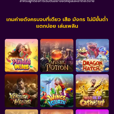
สำหรับผู้ที่ต้องการเริ่มต้นอย่างยืดหยุ่นและเข้าถึงได้ง่าย
เกมค่ายดังครบจบที่เดียว เสือ มังกร ไม่มีขั้นต่ำ
แตกบ่อย เล่นเพลิน