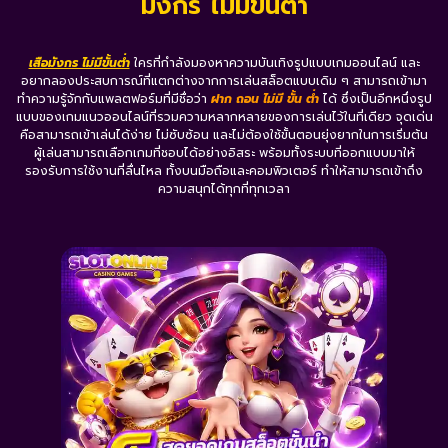
มังกร ไม่มีขั้นต่ำ
เสือมังกร ไม่มีขั้นต่ำ
ใครที่กำลังมองหาความบันเทิงรูปแบบเกมออนไลน์ และ
อยากลองประสบการณ์ที่แตกต่างจากการเล่นสล็อตแบบเดิม ๆ สามารถเข้ามา
ทำความรู้จักกับแพลตฟอร์มที่มีชื่อว่า
ฝาก ถอน ไม่มี ขั้น ต่ำ
ได้ ซึ่งเป็นอีกหนึ่งรูป
แบบของเกมแนวออนไลน์ที่รวมความหลากหลายของการเล่นไว้ในที่เดียว จุดเด่น
คือสามารถเข้าเล่นได้ง่าย ไม่ซับซ้อน และไม่ต้องใช้ขั้นตอนยุ่งยากในการเริ่มต้น
ผู้เล่นสามารถเลือกเกมที่ชอบได้อย่างอิสระ พร้อมทั้งระบบที่ออกแบบมาให้
รองรับการใช้งานที่ลื่นไหล ทั้งบนมือถือและคอมพิวเตอร์ ทำให้สามารถเข้าถึง
ความสนุกได้ทุกที่ทุกเวลา