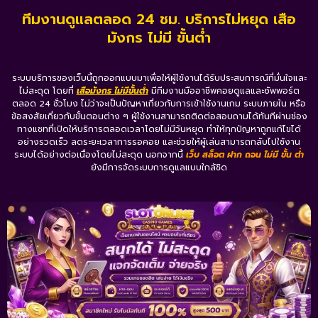
ทีมงานดูแลตลอด 24 ชม. บริการไม่หยุด เสือ
มังกร ไม่มี ขั้นต่ำ
ระบบบริการของเว็บนี้ถูกออกแบบมาเพื่อให้ผู้ใช้งานได้รับประสบการณ์ที่มั่นใจและ
ไม่สะดุด โดยที่
เสือมังกร ไม่มีขั้นต่ำ
มีทีมงานมืออาชีพคอยดูแลและซัพพอร์ต
ตลอด 24 ชั่วโมง ไม่ว่าจะเป็นปัญหาเกี่ยวกับการเข้าใช้งานเกม ระบบภายใน หรือ
ข้อสงสัยเกี่ยวกับขั้นตอนต่าง ๆ ผู้ใช้งานสามารถติดต่อสอบถามได้ทันทีผ่านช่อง
ทางแชทที่เปิดให้บริการตลอดเวลาโดยไม่มีวันหยุด ทำให้ทุกปัญหาถูกแก้ไขได้
อย่างรวดเร็ว ลดระยะเวลาการรอคอย และช่วยให้ผู้เล่นสามารถกลับไปใช้งาน
ระบบได้อย่างต่อเนื่องโดยไม่สะดุด นอกจากนี้
เว็บ สล็อต ฝาก ถอน ไม่มี ขั้น ต่ำ
ยังมีการจัดระบบการดูแลแบบใกล้ชิด