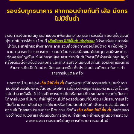
รองรับทุกธนาคาร ฝากถอนง่ายทันที เสือ มังกร
ไม่มีขั้นต่ำ
ระบบการเงินภายในถูกออกแบบมาเพื่อเน้นความสะดวก รวดเร็ว และลดขั้นตอนที่
ยุ่งยากในการใช้งาน โดยที่
เสือมังกร ไม่มีขั้นต่ำ เข้าสู่ระบบ
ได้รองรับธนาคารชั้น
นำในประเทศไทยอย่างหลากหลาย รวมถึงช่องทางออนไลน์ต่าง ๆ เพื่อให้ผู้ใช้
งานสามารถทำรายการฝาก–ถอนได้อย่างต่อเนื่องและไม่สะดุด ลดปัญหาการ
ต้องสลับบัญชีไปมาให้ยุ่งยาก ผู้เล่นสามารถเริ่มต้นใช้งานได้ง่ายเพียงผูกบัญชี
ครั้งเดียวตั้งแต่ขั้นตอนสมัคร และสามารถใช้งานระบบได้ทันที ช่วยให้การจัดการ
ด้านการเงินเป็นไปอย่างเป็นระบบมากขึ้น ทั้งยังช่วยประหยัดเวลาในการทำ
รายการในแต่ละครั้ง
นอกจากนี้ ระบบของ
เว็บ ไม่มี ขั้น ต่ำ
ยังถูกพัฒนาให้มีความเสถียรและทำงาน
แบบอัตโนมัติในหลายขั้นตอน เพื่อให้การประมวลผลธุรกรรมมีความรวดเร็วและ
แม่นยำมากยิ่งขึ้น ไม่ว่าจะเป็นการฝากเงินหรือถอนเงิน ระบบสามารถดำเนินการ
ได้ภายในเวลาไม่นาน ทำให้ผู้ใช้งานไม่ต้องรอขั้นตอนที่ซับซ้อน เมื่อรายการเสร็จ
สิ้นก็สามารถกลับเข้าสู่การใช้งานหรือเริ่มเล่นต่อได้ทันที เพิ่มความต่อเนื่องและ
ความลื่นไหลของประสบการณ์โดยรวม อีกทั้ง
เว็บ สล็อต ไม่มี ขั้น ต่ำ
ยังช่วยลด
ข้อจำกัดด้านเวลาและขั้นตอนในการใช้งาน ทำให้เหมาะสำหรับผู้ที่ต้องการความ
สะดวกและความรวดเร็วในทุกการทำรายการออนไลน์